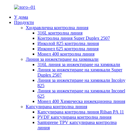
У дома
Продукти
Хидравлична контролна линия
316L контролна линия
Контролна линия Super Duplex 2507
Инколой 825 контролна линия
Инконел 625 контролна линия
Монел 400 контролна линия
Линия за инжектиране на химикали
316L линия за инжектиране на химикали
Линия за инжектиране на химикали Super
Duplex 2507
Линия за инжектиране на химикали Incoloy
825
Линия за инжектиране на химикали Inconel
625
Монел 400 Химическа инжекционна линия
Капсулирана контролна линия
Капсулирана контролна линия Rilsan PA 11
PVDF капсулирана контролна линия
Santoprene TPV капсулирана контролна
линия