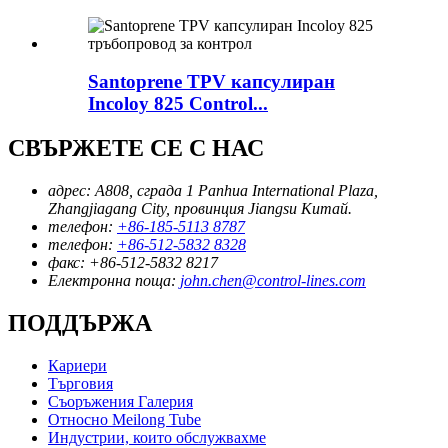
Santoprene TPV капсулиран
Incoloy 825 Control...
СВЪРЖЕТЕ СЕ С НАС
адрес:
A808, сграда 1 Panhua International Plaza,
Zhangjiagang City, провинция Jiangsu Китай.
телефон:
+86-185-5113 8787
телефон:
+86-512-5832 8328
факс:
+86-512-5832 8217
Електронна поща:
john.chen@control-lines.com
ПОДДЪРЖА
Кариери
Търговия
Съоръжения Галерия
Относно Meilong Tube
Индустрии, които обслужвахме