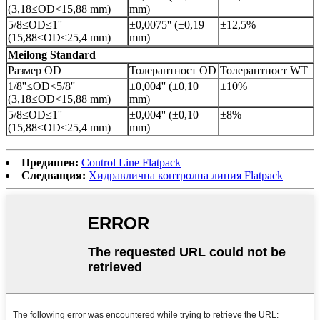
(3,18≤OD<15,88 mm)
mm)
5/8≤OD≤1''
±0,0075'' (±0,19
±12,5%
(15,88≤OD≤25,4 mm)
mm)
Meilong Standard
Размер OD
Толерантност OD
Толерантност WT
1/8''≤OD<5/8''
±0,004'' (±0,10
±10%
(3,18≤OD<15,88 mm)
mm)
5/8≤OD≤1''
±0,004'' (±0,10
±8%
(15,88≤OD≤25,4 mm)
mm)
Предишен:
Control Line Flatpack
Следващия:
Хидравлична контролна линия Flatpack