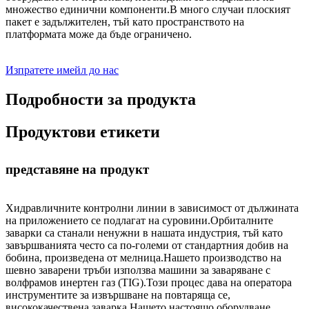
множество единични компоненти.В много случаи плоският
пакет е задължителен, тъй като пространството на
платформата може да бъде ограничено.
Изпратете имейл до нас
Подробности за продукта
Продуктови етикети
представяне на продукт
Хидравличните контролни линии в зависимост от дължината
на приложението се подлагат на суровини.Орбиталните
заварки са станали ненужни в нашата индустрия, тъй като
завършванията често са по-големи от стандартния добив на
бобина, произведена от мелница.Нашето производство на
шевно заварени тръби използва машини за заваряване с
волфрамов инертен газ (TIG).Този процес дава на оператора
инструментите за извършване на повтаряща се,
висококачествена заварка.Нашето настоящо оборудване,