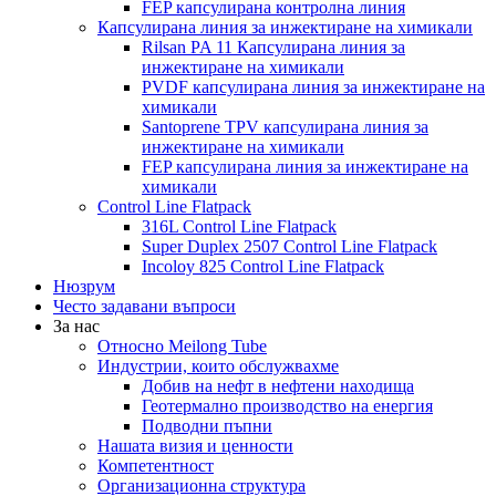
FEP капсулирана контролна линия
Капсулирана линия за инжектиране на химикали
Rilsan PA 11 Капсулирана линия за
инжектиране на химикали
PVDF капсулирана линия за инжектиране на
химикали
Santoprene TPV капсулирана линия за
инжектиране на химикали
FEP капсулирана линия за инжектиране на
химикали
Control Line Flatpack
316L Control Line Flatpack
Super Duplex 2507 Control Line Flatpack
Incoloy 825 Control Line Flatpack
Нюзрум
Често задавани въпроси
За нас
Относно Meilong Tube
Индустрии, които обслужвахме
Добив на нефт в нефтени находища
Геотермално производство на енергия
Подводни пъпни
Нашата визия и ценности
Компетентност
Организационна структура