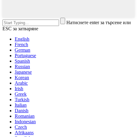
Натиснете enter за търсене или
ESC за затваряне
English
French
German
Portuguese
Spanish
Russian
Japanese
Korean
Arabic
Irish
Greek
Turkish
Italian
Danish
Romanian
Indonesian
Czech
Afrikaans