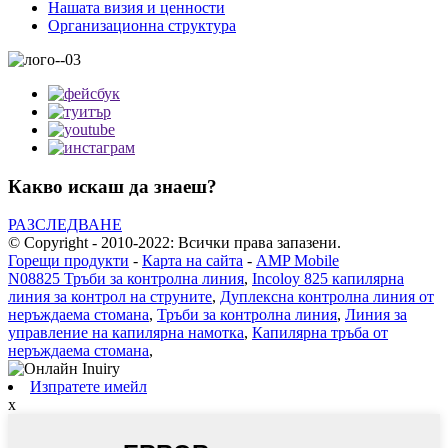
Нашата визия и ценности
Организационна структура
Какво искаш да знаеш?
РАЗСЛЕДВАНЕ
© Copyright - 2010-2022: Всички права запазени.
Горещи продукти
-
Карта на сайта
-
AMP Mobile
N08825 Тръби за контролна линия
,
Incoloy 825 капилярна
линия за контрол на струните
,
Дуплексна контролна линия от
неръждаема стомана
,
Тръби за контролна линия
,
Линия за
управление на капилярна намотка
,
Капилярна тръба от
неръждаема стомана
,
Изпратете имейл
x