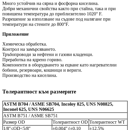
Много устойчив на сярна и фосфорна киселина.
Добри механични свойства както при стайна, така и при
повишена температура до приблизително 1020° F.
Разрешение за използване на съдове под налягане при
температури на стените до 800°F.
Приложение
Химическа обработка.
Контрол на замърсяването.
Тръбопроводи за нефтени и газови кладенци.
Преработка на ядрено гориво.
Компоненти в оборудването за ецване като нагревателни
бобини, резервоари, кошници и вериги.
Производство на киселина.
Толерантност към размерите
ASTM B704 / ASME SB704, Incoloy 825, UNS N08825,
Inconel 625, UNS N06625
ASTM B751 / ASME SB751
Размер OD
Толерантност OD
Толерантност WT
1/8''≤OD<5/8''
±0,004'' (±0,10
±12,5%