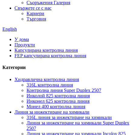
Съоръжения Галерия
Свържете се с нас
Кариери
Търговия
English
У дома
Продукти
Капсулирана контролна линия
FEP капсулирана контролна линия
Категории
Хидравлична контролна линия
316L контролна линия
Контролна линия Super Duplex 2507
Инколой 825 контролна линия
Инконел 625 контролна линия
Монел 400 контролна линия
Линия за инжектиране на химикали
316L линия за инжектиране на химикали
Линия за инжектиране на химикали Super Duplex
2507
Линия за инжектиране на химикали Incoloy 825