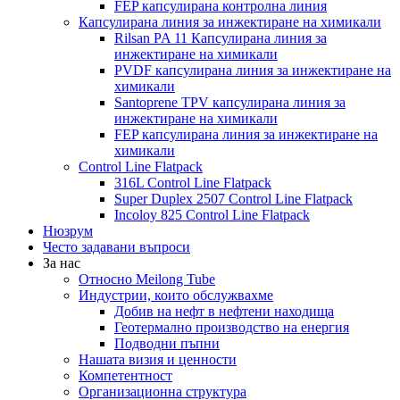
FEP капсулирана контролна линия
Капсулирана линия за инжектиране на химикали
Rilsan PA 11 Капсулирана линия за
инжектиране на химикали
PVDF капсулирана линия за инжектиране на
химикали
Santoprene TPV капсулирана линия за
инжектиране на химикали
FEP капсулирана линия за инжектиране на
химикали
Control Line Flatpack
316L Control Line Flatpack
Super Duplex 2507 Control Line Flatpack
Incoloy 825 Control Line Flatpack
Нюзрум
Често задавани въпроси
За нас
Относно Meilong Tube
Индустрии, които обслужвахме
Добив на нефт в нефтени находища
Геотермално производство на енергия
Подводни пъпни
Нашата визия и ценности
Компетентност
Организационна структура