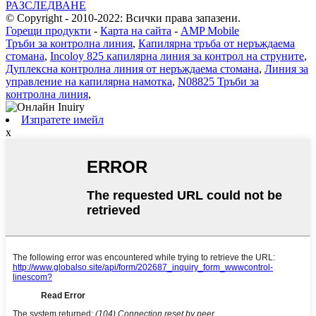
РАЗСЛЕДВАНЕ
© Copyright - 2010-2022: Всички права запазени.
Горещи продукти
-
Карта на сайта
-
AMP Mobile
Тръби за контролна линия
,
Капилярна тръба от неръждаема
стомана
,
Incoloy 825 капилярна линия за контрол на струните
,
Дуплексна контролна линия от неръждаема стомана
,
Линия за
управление на капилярна намотка
,
N08825 Тръби за
контролна линия
,
Изпратете имейл
x