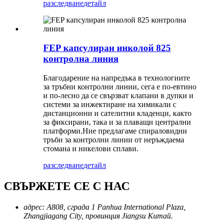
разследване
детайл
FEP капсулиран инколой 825
контролна линия
Благодарение на напредъка в технологиите
за тръбни контролни линии, сега е по-евтино
и по-лесно да се свързват клапани в дупки и
системи за инжектиране на химикали с
дистанционни и сателитни кладенци, както
за фиксирани, така и за плаващи централни
платформи.Ние предлагаме спираловидни
тръби за контролни линии от неръждаема
стомана и никелови сплави.
разследване
детайл
СВЪРЖЕТЕ СЕ С НАС
адрес:
A808, сграда 1 Panhua International Plaza,
Zhangjiagang City, провинция Jiangsu Китай.