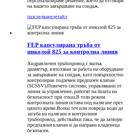
персонализираме решение, което да отговаря
на вашето завършване на сондаж.
разследване
детайл
FEP капсулирана тръба от
инколой 825 за контролна линия
Хидравличен тръбопровод с малък
диаметър, използван за работа на оборудване
за завършване на сондаж, като повърхностно
контролиран подземен предпазен клапан
(SCSSV).Повечето системи, управлявани от
линия за управление, работят на базата на
безопасност при отказ.В този режим
контролната линия остава под налягане през
цялото време.Всеки теч или повреда води до
загуба на налягане в контролния
тръбопровод, действайки така, че да затвори
предпазния клапан и да направи кладенеца
безопасен.