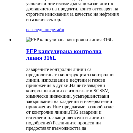
условия и ние имаме дълъг доказан опит в
доставянето на продукти, които отговарят на
строгите изисквания за качество на нефтения
и газовия сектор.
разследване
детайл
FEP капсулирана контролна
линия 316L
Заварените контролни линии са
предпочитаната конструкция за контролни
линии, използвани в нефтени и газови
приложения в дупки.Нашите заварени
контролни линии се използват в SCSSV,
химически инжекции, усъвършенствани
завършвания на кладенци и измервателни
приложения.Ние предлагаме разнообразие
от контролни линии.(TIG заварени и
изтеглени плаващи щепсели и линии с
подобрения) Различните процеси ни
предоставят възможността да