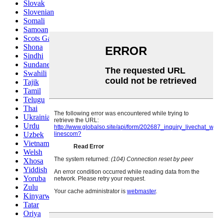
Slovak
Slovenian
Somali
Samoan
Scots Gaelic
Shona
Sindhi
Sundanese
Swahili
Tajik
Tamil
Telugu
Thai
Ukrainian
Urdu
Uzbek
Vietnamese
Welsh
Xhosa
Yiddish
Yoruba
Zulu
Kinyarwanda
Tatar
Oriya