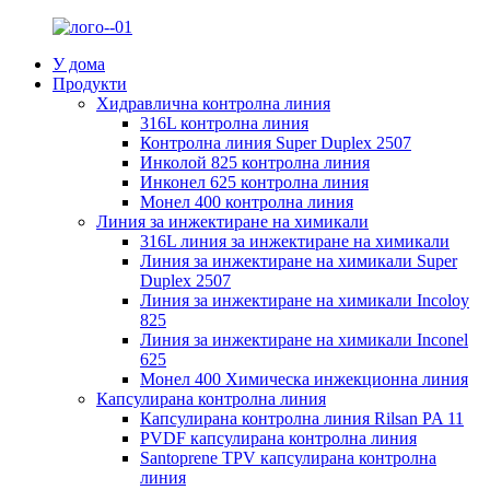
У дома
Продукти
Хидравлична контролна линия
316L контролна линия
Контролна линия Super Duplex 2507
Инколой 825 контролна линия
Инконел 625 контролна линия
Монел 400 контролна линия
Линия за инжектиране на химикали
316L линия за инжектиране на химикали
Линия за инжектиране на химикали Super
Duplex 2507
Линия за инжектиране на химикали Incoloy
825
Линия за инжектиране на химикали Inconel
625
Монел 400 Химическа инжекционна линия
Капсулирана контролна линия
Капсулирана контролна линия Rilsan PA 11
PVDF капсулирана контролна линия
Santoprene TPV капсулирана контролна
линия