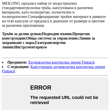
MEILONG предлага набор от индустриални
стандарти
контрол
олна тръба, капсулована в различни
материали, като полиуретан, полиетилен и
полипропилен.Специфицираният тръбен материал в рамките
на тези капсули се предлага в диапазон от размери и цветове
за различни приложения.
Тръби за долни дупки;
Подводни пъпни;
Процесни
конструкции;
Обща система за управление;
Линии за
захранване с пара;
Газотранспортни
линии;
Инструментариум
Предишен:
Хидравлична контролна линия Flatpack
Следващия:
Капсулирана хидравлична контролна линия
Flatpack