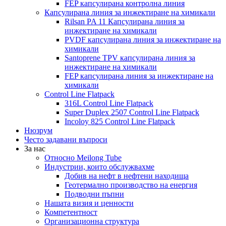
FEP капсулирана контролна линия
Капсулирана линия за инжектиране на химикали
Rilsan PA 11 Капсулирана линия за
инжектиране на химикали
PVDF капсулирана линия за инжектиране на
химикали
Santoprene TPV капсулирана линия за
инжектиране на химикали
FEP капсулирана линия за инжектиране на
химикали
Control Line Flatpack
316L Control Line Flatpack
Super Duplex 2507 Control Line Flatpack
Incoloy 825 Control Line Flatpack
Нюзрум
Често задавани въпроси
За нас
Относно Meilong Tube
Индустрии, които обслужвахме
Добив на нефт в нефтени находища
Геотермално производство на енергия
Подводни пъпни
Нашата визия и ценности
Компетентност
Организационна структура