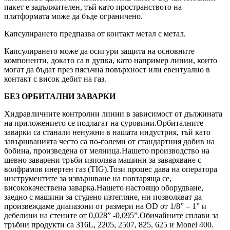
пакет е задължителен, тъй като пространството на
платформата може да бъде ограничено.
Капсулирането предпазва от контакт метал с метал.
Капсулирането може да осигури защита на основните
компоненти, докато са в дупка, като например линии, които
могат да бъдат през пясъчна повърхност или евентуално в
контакт с висок дебит на газ.
БЕЗ ОРБИТАЛНИ ЗАВАРКИ
Хидравличните контролни линии в зависимост от дължината
на приложението се подлагат на суровини.Орбиталните
заварки са станали ненужни в нашата индустрия, тъй като
завършванията често са по-големи от стандартния добив на
бобина, произведена от мелница.Нашето производство на
шевно заварени тръби използва машини за заваряване с
волфрамов инертен газ (TIG).Този процес дава на оператора
инструментите за извършване на повтаряща се,
висококачествена заварка.Нашето настоящо оборудване,
заедно с машини за студено изтегляне, ни позволяват да
произвеждаме диапазони от размери на OD от 1/8” – 1” и
дебелини на стените от 0,028” -0,095”.Обичайните сплави за
тръбни продукти са 316L, 2205, 2507, 825, 625 и Monel 400.