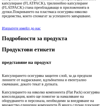
капсулиране (FLATPACK), трилинейно капсулиране
(FLATPACK) стана преобладаващо в приложенията в
дупки.Покриването на пластмаса осигурява няколко
предимства, които спомагат за успешното завършване.
Изпратете имейл до нас
Подробности за продукта
Продуктови етикети
представяне на продукт
Капсулирането осигурява защитен слой, за да предпази
линиите от надраскване, вдлъбнатина и евентуално
смачкване, докато текат в дупката.
Капсулирането на няколко компонента (Flat Pack) осигурява
консолидация, която ще помогне за намаляване на
оборудването и персонала, необходими за внедряване на
множество единични компоненти.В много случаи плоският