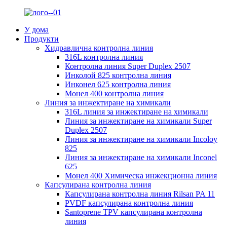
У дома
Продукти
Хидравлична контролна линия
316L контролна линия
Контролна линия Super Duplex 2507
Инколой 825 контролна линия
Инконел 625 контролна линия
Монел 400 контролна линия
Линия за инжектиране на химикали
316L линия за инжектиране на химикали
Линия за инжектиране на химикали Super
Duplex 2507
Линия за инжектиране на химикали Incoloy
825
Линия за инжектиране на химикали Inconel
625
Монел 400 Химическа инжекционна линия
Капсулирана контролна линия
Капсулирана контролна линия Rilsan PA 11
PVDF капсулирана контролна линия
Santoprene TPV капсулирана контролна
линия