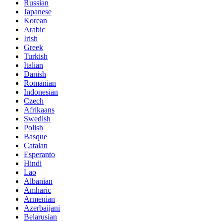
Russian
Japanese
Korean
Arabic
Irish
Greek
Turkish
Italian
Danish
Romanian
Indonesian
Czech
Afrikaans
Swedish
Polish
Basque
Catalan
Esperanto
Hindi
Lao
Albanian
Amharic
Armenian
Azerbaijani
Belarusian