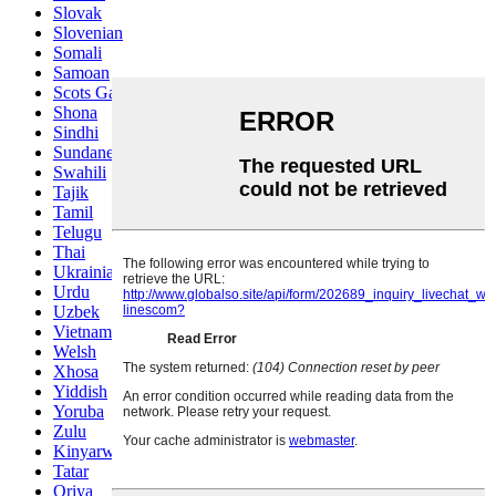
Slovak
Slovenian
Somali
Samoan
Scots Gaelic
Shona
Sindhi
Sundanese
Swahili
Tajik
Tamil
Telugu
Thai
Ukrainian
Urdu
Uzbek
Vietnamese
Welsh
Xhosa
Yiddish
Yoruba
Zulu
Kinyarwanda
Tatar
Oriya